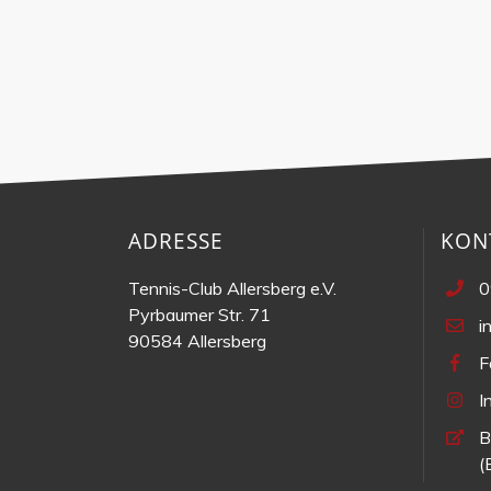
ADRESSE
KON
Tennis-Club Allersberg e.V.
0
Pyrbaumer Str. 71
i
90584 Allersberg
F
I
B
(