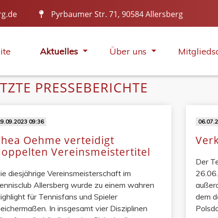
rg.de
Pyrbaumer Str. 71, 90584 Allersberg
IN ALLER MUNDE
ite
Aktuelles
Über uns
Mitglieds
ETZTE PRESSEBERICHTE
9.09.2023 09:36
06.07.
Thea Oehme verteidigt
Verk
doppelten Vereinsmeistertitel
Der Te
ie diesjährige Vereinsmeisterschaft im
26.06.
ennisclub Allersberg wurde zu einem wahren
außero
ighlight für Tennisfans und Spieler
dem de
leichermaßen. In insgesamt vier Disziplinen
Polsdo