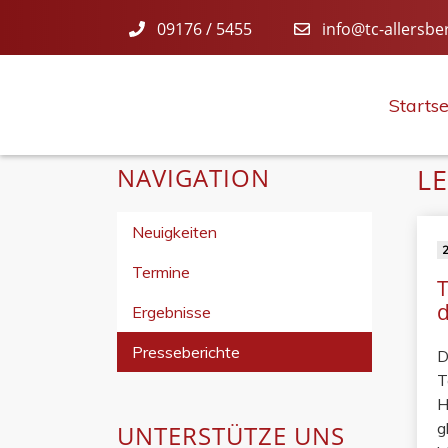
09176 / 5455
info@tc-allersbe
Startse
NAVIGATION
L
Neuigkeiten
2
Termine
Ergebnisse
Presseberichte
D
T
H
g
UNTERSTÜTZE UNS