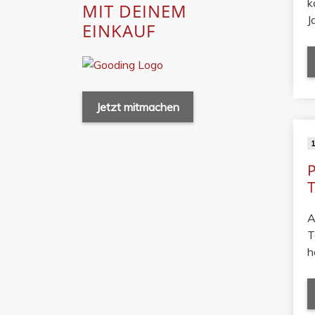
k
MIT DEINEM
J
EINKAUF
Jetzt mitmachen
1
A
T
h