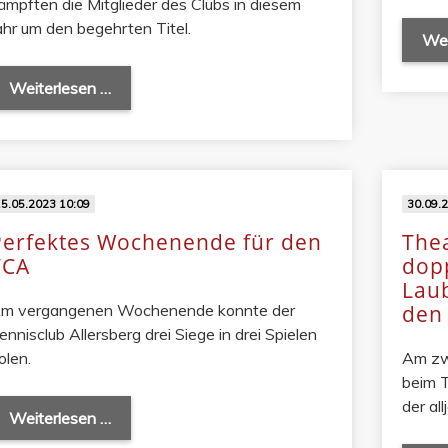
ämpften die Mitglieder des Clubs in diesem
ahr um den begehrten Titel.
Wei
Weiterlesen …
5.05.2023 10:09
30.09.
Perfektes Wochenende für den
The
TCA
dopp
Laub
m vergangenen Wochenende konnte der
den 
ennisclub Allersberg drei Siege in drei Spielen
olen.
Am zw
beim T
der al
Weiterlesen …