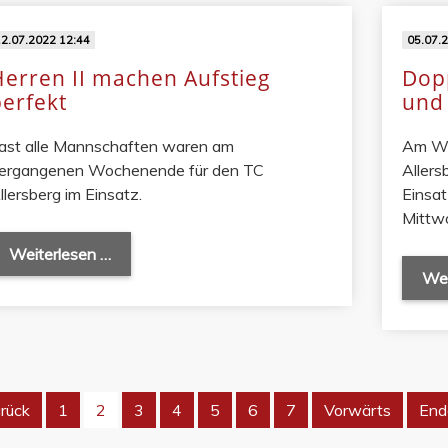
2.07.2022 12:44
05.07.
Herren II machen Aufstieg
Dopp
perfekt
und 
ast alle Mannschaften waren am
Am Wo
ergangenen Wochenende für den TC
Aller
llersberg im Einsatz.
Einsat
Mittwo
Weiterlesen …
Wei
rück
1
2
3
4
5
6
7
Vorwärts
End