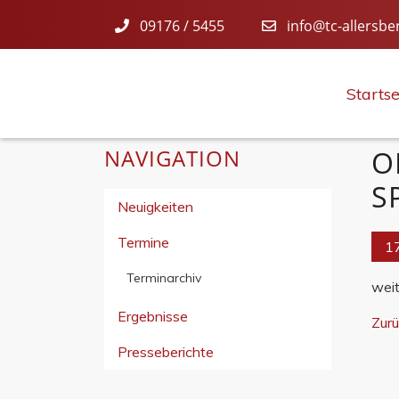
09176 / 5455
info@tc-allersbe
Startse
NAVIGATION
O
S
Neuigkeiten
Termine
17
Terminarchiv
weit
Ergebnisse
Zur
Presseberichte