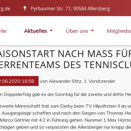
rg.de
Pyrbaumer Str. 71, 90584 Allersberg
IN ALLER MUNDE
ite
Aktuelles
Über uns
Mitglieds
AISONSTART NACH MASS FÜR 
RRENTEAMS DES TENNISCLU
2.06.2020 18:58
von Alexander Stitz, 1. Vorsitzender
n Doppelerfolg gab es am Sonntag für die zweite und dritte H
zweite Mannschaft trat zum Derby beim TV Hilpoltstein II an un
 Ausgangslage schaffen und nach den Siegen von Thomas Hage
Marco Gärtner mit 4:2 in Führung gehen. Nummer 1 Max Hörma
hlagen geben und so verpassten die Allersberger nur knapp di