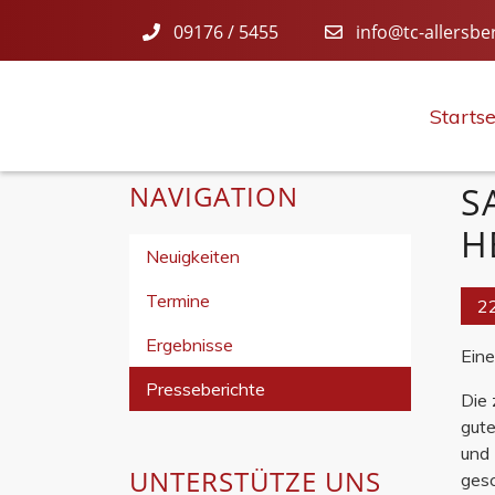
09176 / 5455
info@tc-allersbe
Startse
NAVIGATION
S
E
Neuigkeiten
Termine
2
Ergebnisse
Eine
Presseberichte
Die 
gute
und 
UNTERSTÜTZE UNS
gesc