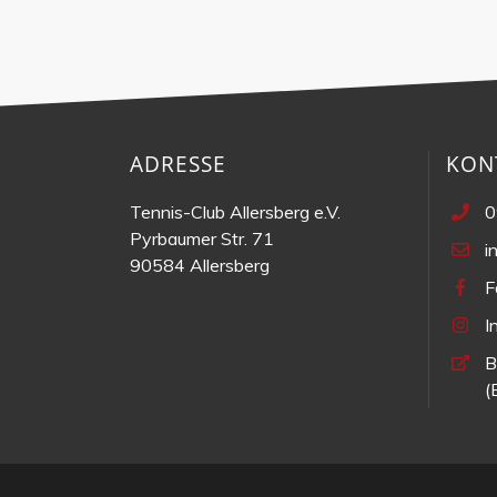
ADRESSE
KON
Tennis-Club Allersberg e.V.
0
Pyrbaumer Str. 71
i
90584 Allersberg
F
I
B
(