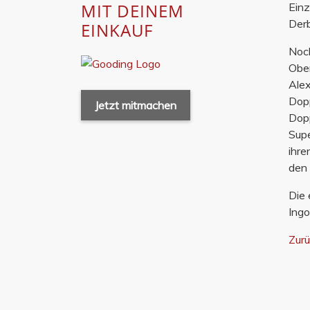
MIT DEINEM
Einz
Derb
EINKAUF
Noch
Ober
Alex
Dopp
Jetzt mitmachen
Dopp
Supe
ihre
den 
Die 
Ingo
Zur