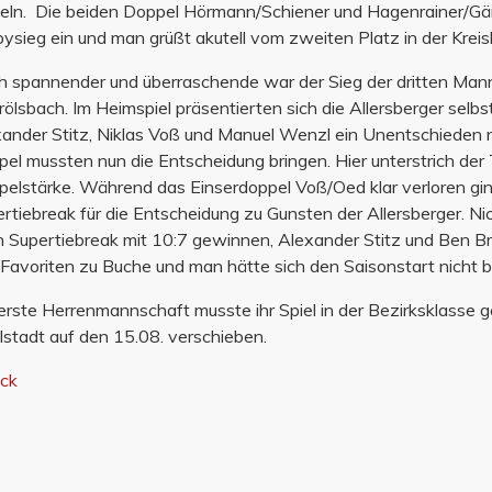
eln. Die beiden Doppel Hörmann/Schiener und Hagenrainer/Gärt
ysieg ein und man grüßt akutell vom zweiten Platz in der Kreis
 spannender und überraschende war der Sieg der dritten Man
ölsbach. Im Heimspiel präsentierten sich die Allersberger sel
ander Stitz, Niklas Voß und Manuel Wenzl ein Unentschieden na
el mussten nun die Entscheidung bringen. Hier unterstrich der
elstärke. Während das Einserdoppel Voß/Oed klar verloren gin
rtiebreak für die Entscheidung zu Gunsten der Allersberger. 
n Supertiebreak mit 10:7 gewinnen, Alexander Stitz und Ben Br
Favoriten zu Buche und man hätte sich den Saisonstart nicht b
erste Herrenmannschaft musste ihr Spiel in der Bezirksklasse
lstadt auf den 15.08. verschieben.
ück