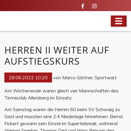
IN ALLER MUNDE
HERREN II WEITER AUF
AUFSTIEGSKURS
28.06.2022 10:20
von Marco Gärtner, Sportwart
Am Wochenende waren gleich vier Mannschaften des
Tennisclub Allersberg im Einsatz.
Am Samstag waren die Herren 60 beim SV Schwaig zu
Gast und mussten eine 2:4 Niederlage hinnehmen. Bernd
Fickert gewann sein Einzel im Supertiebreak, während
Werner Sperber, Thomas Oed und Hans Beinzer den