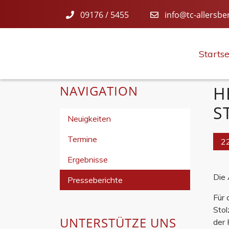
09176 / 5455
info@tc-allersbe
Startse
NAVIGATION
H
S
Neuigkeiten
Termine
2
Ergebnisse
Die 
Presseberichte
Für 
Stol
UNTERSTÜTZE UNS
der 