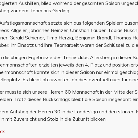
gierten Aushilfen, blieb während der gesamten Saison ungesch
tieg vor dem Team aus Greding.
Aufstiegsmannschaft setzte sich aus folgenden Spielern zusam
eas Allgeier, Johannes Beinzer, Christian Lauber, Tobias Busch
ner, Gerald Schiener, Timo Herzig, Benjamin Brandl, Thomas H
ber. Ihr Einsatz und ihre Teamarbeit waren der Schlüssel zu di
 die übrigen Ergebnisse des Tennisclubs Allersberg in dieser S
enmannschaften erzielten jeweils den 4. Platz und positionierten
nmannschaft konnte sich in dieser Saison nur einmal geschlag
llenplatz. Es bleibt abzuwarten, ob dies eventuell auch für eine
er musste sich unsere Herren 60 Mannschaft in der Mitte der S
lden. Trotz dieses Rückschlags bleibt die Saison insgesamt ein 
dem Aufstieg der Herren 30 in die Landesliga und den starken
in mit Zuversicht und Stolz in die Zukunft blicken.
ück