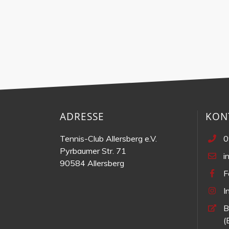
ADRESSE
KON
Tennis-Club Allersberg e.V.
0
Pyrbaumer Str. 71
i
90584 Allersberg
F
I
B
(