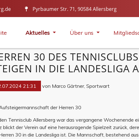
rg.de
Pyrbaumer Str. 71, 90584 Allersberg
IN ALLER MUNDE
ite
Aktuelles
Über uns
Mitglieds
ERREN 30 DES TENNISCLUBS
TEIGEN IN DIE LANDESLIGA 
2.07.2024 21:31
von Marco Gärtner, Sportwart
Aufsteigermannschaft der Herren 30
den Tennisclub Allersberg war das vergangene Wochenende ei
z blickt der Verein auf eine herausragende Spielzeit zurück, de
Herren 30 in die Landesliga ist. Die Mannschaft, bestehend a