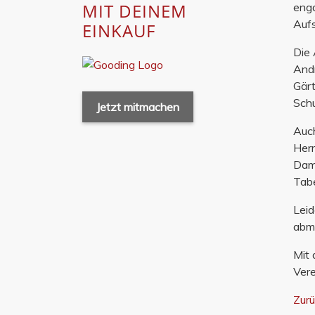
MIT DEINEM
enga
Aufs
EINKAUF
Die 
Andr
Gärt
Schu
Jetzt mitmachen
Auch
Herr
Dame
Tabe
Leid
abme
Mit 
Vere
Zur