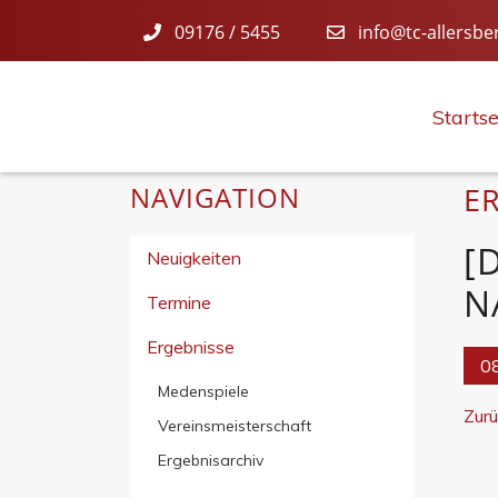
09176 / 5455
info@tc-allersbe
Startse
NAVIGATION
E
[
Neuigkeiten
N
Termine
Ergebnisse
08
Medenspiele
Zur
Vereinsmeisterschaft
Ergebnisarchiv