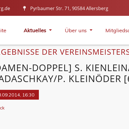
rg.de
Pyrbaumer Str. 71, 90584 Allersberg
DIE BESTEN DES VEREINS
ite
Aktuelles
Über uns
Mitglieds
RGEBNISSE DER VEREINSMEISTER
DAMEN-DOPPEL] S. KIENLEIN/
ADASCHKAY/P. KLEINÖDER [6
.09.2014, 16:30
ück